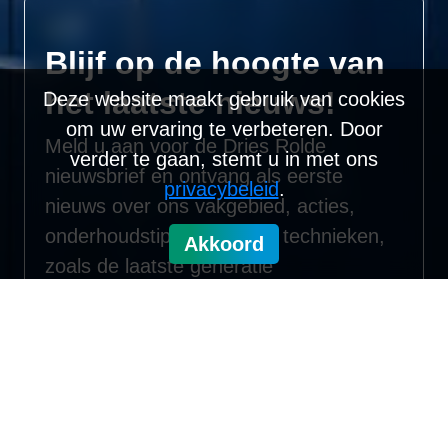
Blijf op de hoogte van
het laatste nieuws!
Deze website maakt gebruik van cookies
om uw ervaring te verbeteren. Door
Meld u aan voor de Dries Rolde
verder te gaan, stemt u in met ons
nieuwsbrief en ontvang als eerste
privacybeleid
.
nieuws over ons vakgebied, acties,
onderhoudstips en nieuwe technieken,
Akkoord
zoals de laatste generatie
zonnepanelen. Blijf geïnformeerd en
haal het beste uit onze diensten!